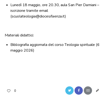
Lunedì 18 maggio, ore 20.30, aula San Pier Damiani –
iscrizione tramite email
(
scuolateologia@diocesifaenza.i
t)
Materiali didattici:
Bibliografia aggiornata del corso Teologia spirituale (6
maggio 2026)
Twitter
Facebook
Email
Copy
0
URL